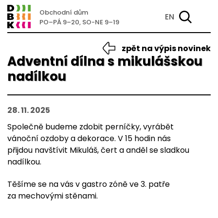
Obchodní dům
EN
PO–PÁ 9–20, SO-NE 9–19
zpět na výpis novinek
Adventní dílna s mikulášskou
nadílkou
28. 11. 2025
Společně budeme zdobit perníčky, vyrábět
vánoční ozdoby a dekorace. V 15 hodin nás
přijdou navštívit Mikuláš, čert a anděl se sladkou
nadílkou.
Těšíme se na vás v gastro zóně ve 3. patře
za mechovými stěnami.