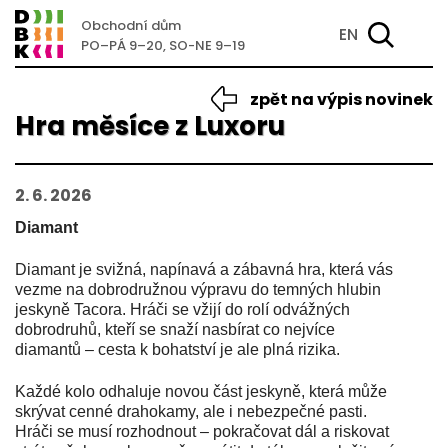
Obchodní dům
EN
PO–PÁ 9–20, SO-NE 9–19
zpět na výpis novinek
Hra měsíce z Luxoru
2. 6. 2026
Diamant
Diamant je svižná, napínavá a zábavná hra, která vás
vezme na dobrodružnou výpravu do temných hlubin
jeskyně Tacora. Hráči se vžijí do rolí odvážných
dobrodruhů, kteří se snaží nasbírat co nejvíce
diamantů – cesta k bohatství je ale plná rizika.
Každé kolo odhaluje novou část jeskyně, která může
skrývat cenné drahokamy, ale i nebezpečné pasti.
Hráči se musí rozhodnout – pokračovat dál a riskovat