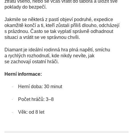
ztrátu všeho, nebo se včas vrátit do tábora a uložit své
poklady do bezpečí.
Jakmile se některá z pastí objeví podruhé, expedice
okamžitě končí a ti, kteří zůstali příliš dlouho, odcházejí
s prázdnou. Často se tak vyplatí správně odhadnout
situaci a vrátit se ve správnou chvíli.
Diamant je ideální rodinná hra plná napětí, smíchu
a rychlých rozhodnutí, kde nikdy nevíte, jak
se zachovají ostatní hráči.
Herní informace:
Herní doba: 30 minut
·
Počet hráčů: 3–8
·
Věk: od 8 let
·