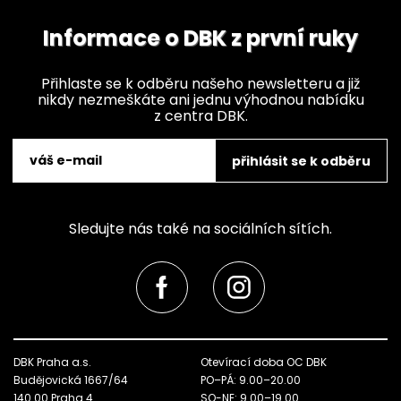
Informace o DBK z první ruky
Přihlaste se k odběru našeho newsletteru a již
nikdy nezmeškáte ani jednu výhodnou nabídku
z centra DBK.
přihlásit se k odběru
Sledujte nás také na sociálních sítích.
DBK Praha a.s.
Otevírací doba OC DBK
Budějovická 1667/64
PO–PÁ: 9.00–20.00
140 00 Praha 4
SO-NE: 9.00–19.00