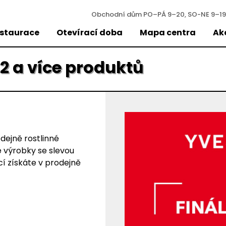
Obchodní dům
PO–PÁ 9–20, SO-NE 9–19
estaurace
Otevírací doba
Mapa centra
Ak
2 a více produktů
odejně rostlinné
 výrobky se slevou
cí získáte v prodejně