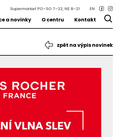
Supermarket
PO–SO 7–22, NE 8–21
EN
ce a novinky
O centru
Kontakt
zpět na výpis novinek