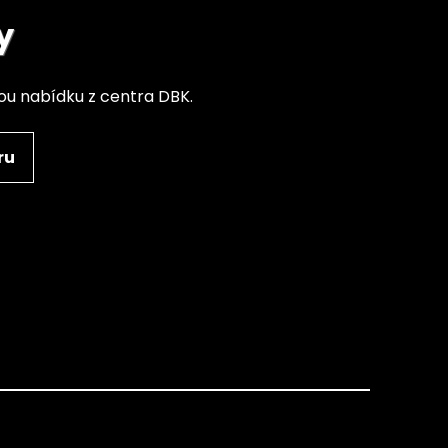
y
nou nabídku z centra DBK.
ru