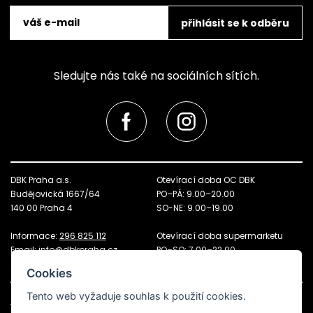
přihlásit se k odběru
Sledujte nás také na sociálních sítích.
DBK Praha a.s.
Otevírací doba OC DBK
Budějovická 1667/64
PO–PÁ: 9.00–20.00
140 00 Praha 4
SO-NE: 9.00–19.00
Informace:
296 825 112
Otevírací doba supermarketu
Email:
info@dbkpraha.cz
PO–SO: 7.00–22.00
NE: 8.00–21.00
Cookies
Tento web vyžaduje souhlas k použití cookies.
Otevírací doba
Pronájem prostor