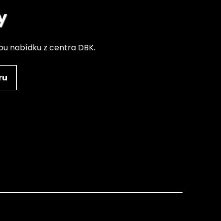
y
nou nabídku z centra DBK.
ru