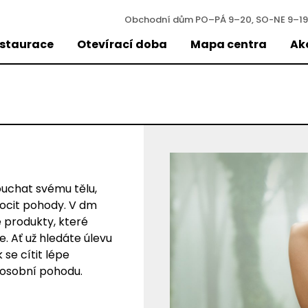
Obchodní dům
PO–PÁ 9–20, SO-NE 9–19
estaurace
Otevírací doba
Mapa centra
Ak
ouchat svému tělu,
 pocit pohody. V dm
é produkty, které
 Ať už hledáte úlevu
se cítit lépe
 osobní pohodu.