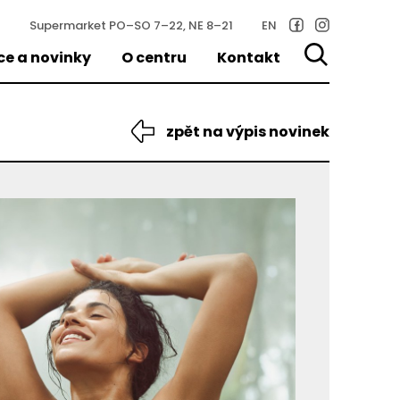
Supermarket
PO–SO 7–22, NE 8–21
EN
ce a novinky
O centru
Kontakt
zpět na výpis novinek