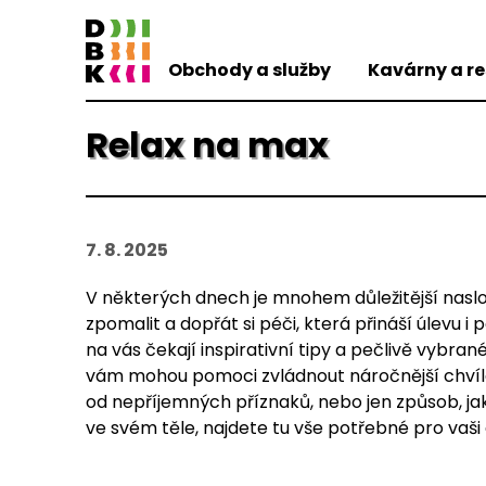
Obchody a služby
Kavárny a r
Relax na max
7. 8. 2025
V některých dnech je mnohem důležitější nasl
zpomalit a dopřát si péči, která přináší úlevu i
na vás čekají inspirativní tipy a pečlivě vybran
vám mohou pomoci zvládnout náročnější chvíle.
od nepříjemných příznaků, nebo jen způsob, jak 
ve svém těle, najdete tu vše potřebné pro vaši