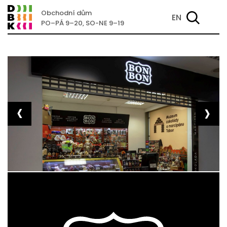
Obchodní dům
EN
PO–PÁ 9–20, SO-NE 9–19