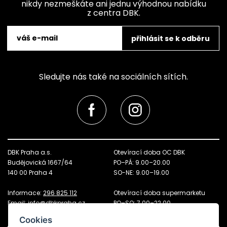
nikdy nezmeškáte ani jednu výhodnou nabídku
z centra DBK.
přihlásit se k odběru
Sledujte nás také na sociálních sítích.
DBK Praha a.s.
Otevírací doba OC DBK
Budějovická 1667/64
PO–PÁ: 9.00–20.00
140 00 Praha 4
SO-NE: 9.00–19.00
Informace:
296 825 112
Otevírací doba supermarketu
Email:
info@dbkpraha.cz
PO–SO: 7.00–22.00
NE: 8.00–21.00
Cookies