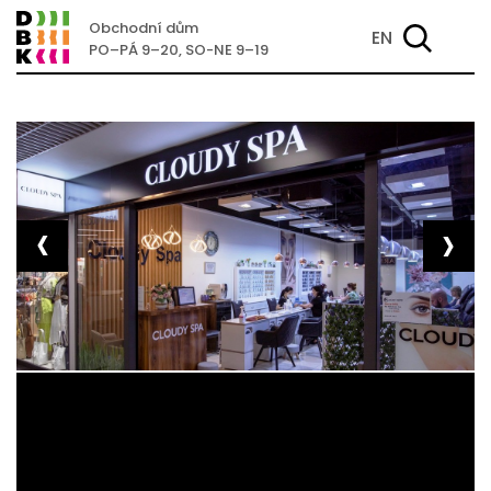
Obchodní dům
EN
PO–PÁ 9–20, SO-NE 9–19