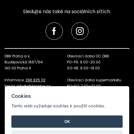
Sledujte nás také na sociálních sítích.
DBK Praha a.s.
Otevírací doba OC DBK
Budějovická 1667/64
PO–PÁ: 9.00–20.00
140 00 Praha 4
SO-NE: 9.00–19.00
Informace:
296 825 112
Otevírací doba supermarketu
Email:
info@dbkpraha.cz
PO–SO: 7.00–22.00
NE: 8.00–21.00
Cookies
Tento web vyžaduje souhlas k použití cookies.
Otevírací doba
Pronájem prostor
Jak k nám
Pronájem parkovacích míst
Kontakty
Sekce pro nájemce
OK
Parkování
Ochrana osobních údajů
Služby
Upravit nastavení cookies