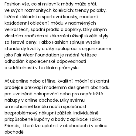
Fashion vše, co si milovník módy může přát,
ve svých rozmanitých kolekcích: trendy položky,
ležérní základní a sportovní kousky, moderní
každodenní oblečení, módu v nadměrných
velikostech, spodní prádlo a doplňky. Díky silným
vlastním značkám si zákazníci užívají skvělé styly
za férové ceny. Takko Fashion splňuje vysoké
standardy kvality a díky spolupráci s organizacemi
jako Fair Wear Foundation je módní řetězec
odhodlán k společenské odpovědnosti
a udržitelnosti v textilním průmyslu.
Ať už online nebo offline, kvalitní, módní diskontní
prodejce překvapí moderním designem obchodu
pro uvolněné nakupování nebo pro nepřetržité
nákupy v online obchodě. Díky svému
omnichannel kanálu nabízí společnost
bezproblémový nákupní zážitek. Individuálně
přizpůsobené kupóny a body z aplikace Takko
Friends, které lze uplatnit v obchodech i v online
obchodě.