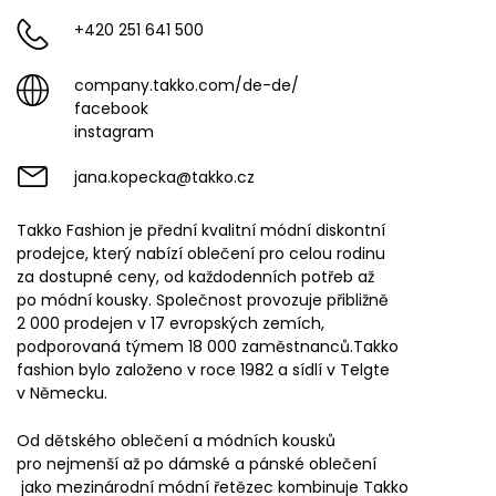
+420 251 641 500
company.takko.com/de-de/
facebook
instagram
jana.kopecka@takko.cz
Takko Fashion je přední kvalitní módní diskontní
prodejce, který nabízí oblečení pro celou rodinu
za dostupné ceny, od každodenních potřeb až
po módní kousky. Společnost provozuje přibližně
2 000 prodejen v 17 evropských zemích,
podporovaná týmem 18 000 zaměstnanců.Takko
fashion bylo založeno v roce 1982 a sídlí v Telgte
v Německu.
Od dětského oblečení a módních kousků
pro nejmenší až po dámské a pánské oblečení
jako mezinárodní módní řetězec kombinuje Takko