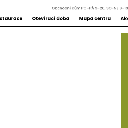
Obchodní dům
PO–PÁ 9–20, SO-NE 9–19
estaurace
Otevírací doba
Mapa centra
Ak