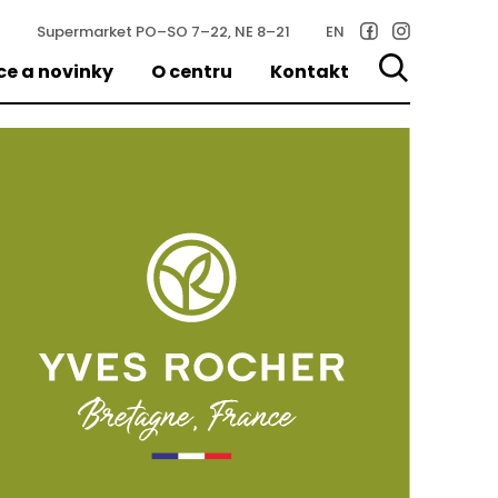
Supermarket
PO–SO 7–22, NE 8–21
EN
ce a novinky
O centru
Kontakt