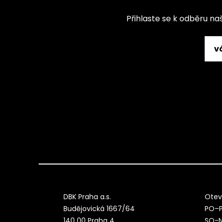
Přihlaste se k odběru na
DBK Praha a.s.
Otev
Budějovická 1667/64
PO–P
140 00 Praha 4
SO-N