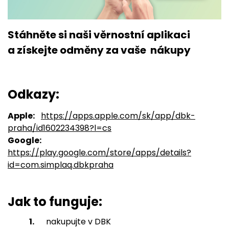
Stáhněte si
naši věrnostní
aplikaci
a získejte
odměny za vaše
nákupy
Odkazy:
Apple:
https://apps.apple.com/sk/app/dbk-
praha/id1602234398?l=cs
Google:
https://play.google.com/store/apps/details?
id=com.simplaq.dbkpraha
Jak to funguje:
nakupujte v DBK