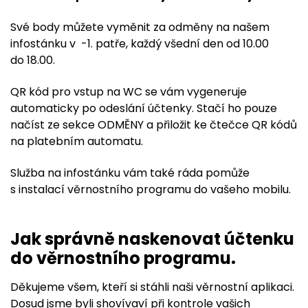
Své body můžete vyměnit za odměny na našem
infostánku v -1. patře, každý všední den od 10.00
do 18.00.
QR kód pro vstup na WC se vám vygeneruje
automaticky po odeslání účtenky. Stačí ho pouze
načíst ze sekce ODMĚNY a přiložit ke čtečce QR kódů
na platebním automatu.
Služba na infostánku vám také ráda pomůže
s instalací věrnostního programu do vašeho mobilu.
Jak správně naskenovat účtenku
do věrnostního programu.
Děkujeme všem, kteří si stáhli naši věrnostní aplikaci.
Dosud jsme byli shovívaví při kontrole vašich