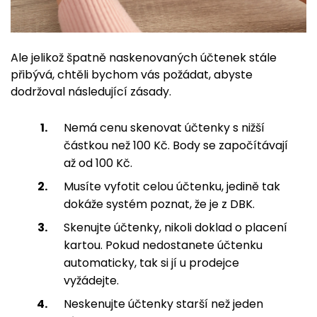
Ale jelikož špatně naskenovaných účtenek stále
přibývá, chtěli bychom vás požádat, abyste
dodržoval následující zásady.
Nemá cenu skenovat účtenky s nižší
částkou než 100 Kč. Body se započítávají
až od 100 Kč.
Musíte vyfotit celou účtenku, jedině tak
dokáže systém poznat, že je z DBK.
Skenujte účtenky, nikoli doklad o placení
kartou. Pokud nedostanete účtenku
automaticky, tak si jí u prodejce
vyžádejte.
Neskenujte účtenky starší než jeden