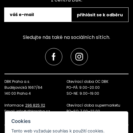
přihlásit se k odběru
Sledujte nás také na sociálních sítích.
DBK Praha a.s.
Otevírací doba OC DBK
Budějovická 1667/64
PO–PÁ: 9.00–20.00
140 00 Praha 4
SO-NE: 9.00–19.00
Informace:
296 825 112
Otevírací doba supermarketu
Email:
info@dbkpraha.cz
PO–SO: 7.00–22.00
NE: 8.00–21.00
Cookies
Tento web vyžaduje souhlas k použití cookies.
Otevírací doba
Pronájem prostor